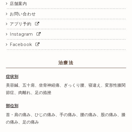
店舗案内
お問い合わせ
アプリ予約
Instagram
Facebook
治療法
症状別
美容鍼
、
五十肩
、
坐骨神経痛
、
ぎっくり腰
、
寝違え
、
変形性膝関
節症
、
肉離れ
、
足の捻挫
部位別
首・肩の痛み
、
ひじの痛み
、
手の痛み
、
腰の痛み
、
股の痛み
、
膝
の痛み
、
足の痛み