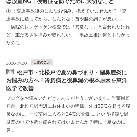
は放置NG｜後遺症を防ぐために大切なこと
① ：交通事故後のこんなお悩み、抱えていませんか？「交
通事故に遭ってから、なんとなく首や腰の調子が悪い…」
「病院のレンゲトゲン検査では『異常なし』と言われたけれ
ど、重だるさや痛みが取れない」「事故直後は何ともなかっ
たのに…
日常のこと
2026.07.20
松戸市・北松戸で夏の鼻づまり・副鼻腔炎に
お悩みの方へ！冷房病と後鼻漏の根本原因を東洋
医学で改善
ブログをお読みいただき、ありがとうございます。千葉県松
戸市、北松戸駅周辺にお住まいの皆様、外は35℃を超える猛
暑なのに、一歩室内に入ると24℃の冷気……という極端な温
度差の中で体調を崩されてはいませんか？特に「夏なのに
鼻…