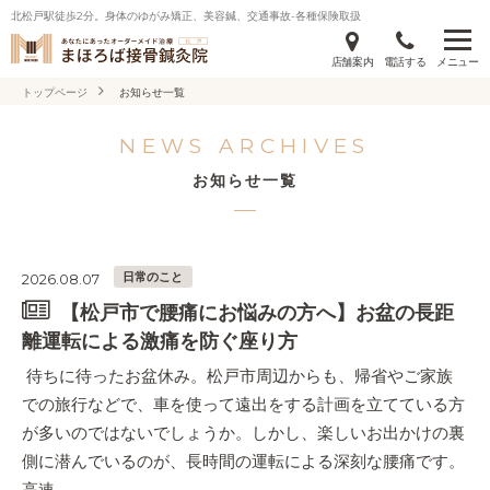
北松戸駅徒歩2分。身体のゆがみ矯正、美容鍼、交通事故-各種保険取扱
店舗案内
電話する
メニュー
トップページ
お知らせ一覧
NEWS ARCHIVES
お知らせ一覧
日常のこと
2026.08.07
【松戸市で腰痛にお悩みの方へ】お盆の長距
離運転による激痛を防ぐ座り方
待ちに待ったお盆休み。松戸市周辺からも、帰省やご家族
での旅行などで、車を使って遠出をする計画を立てている方
が多いのではないでしょうか。しかし、楽しいお出かけの裏
側に潜んでいるのが、長時間の運転による深刻な腰痛です。
高速…