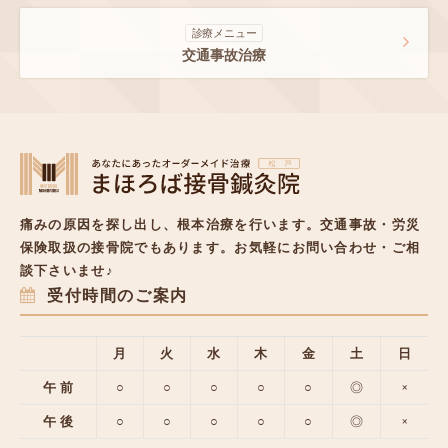
診療メニュー
交通事故治療
痛みの原因を探し出し、根本治療を行います。
交通事故・労災
保険取扱の接骨院でもあります。
お気軽にお問い合わせ・ご相
談下さいませ♪
受付時間のご案内
月
火
水
木
金
土
日
午 前
○
○
○
○
○
◎
×
午 後
○
○
○
○
○
◎
×