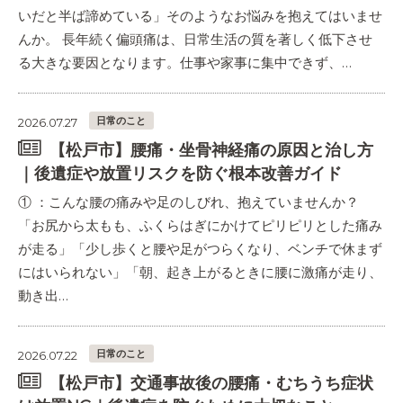
いだと半ば諦めている」そのようなお悩みを抱えてはいませ
んか。 長年続く偏頭痛は、日常生活の質を著しく低下させ
る大きな要因となります。仕事や家事に集中できず、…
日常のこと
2026.07.27
【松戸市】腰痛・坐骨神経痛の原因と治し方
｜後遺症や放置リスクを防ぐ根本改善ガイド
① ：こんな腰の痛みや足のしびれ、抱えていませんか？
「お尻から太もも、ふくらはぎにかけてピリピリとした痛み
が走る」「少し歩くと腰や足がつらくなり、ベンチで休まず
にはいられない」「朝、起き上がるときに腰に激痛が走り、
動き出…
日常のこと
2026.07.22
【松戸市】交通事故後の腰痛・むちうち症状