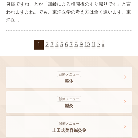
炎症ですね」とか「加齢による椎間板のすり減りです」と言
われますよね。でも、東洋医学の考え方は全く違います。東
洋医…
1
2
3
4
5
6
7
8
9
10
11
>
»
診療メニュー
整体
診療メニュー
鍼灸
診療メニュー
上田式美容鍼灸®