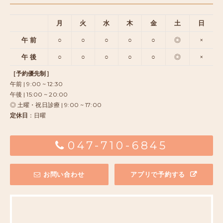
月
火
水
木
金
土
日
午 前
○
○
○
○
○
◎
×
午 後
○
○
○
○
○
◎
×
［予約優先制］
午前 | 9:00 ~ 12:30
午後 | 15:00 ~ 20:00
◎ 土曜・祝日診療 | 9:00 ~ 17:00
定休日
：日曜
047-710-6845
お問い合わせ
アプリで予約する