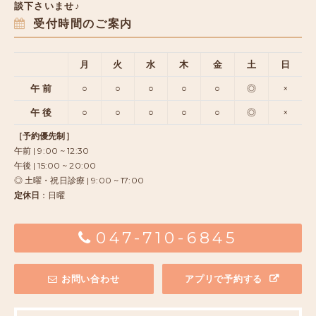
談下さいませ♪
受付時間のご案内
月
火
水
木
金
土
日
午 前
○
○
○
○
○
◎
×
午 後
○
○
○
○
○
◎
×
［予約優先制］
午前 | 9:00 ~ 12:30
午後 | 15:00 ~ 20:00
◎ 土曜・祝日診療 | 9:00 ~ 17:00
定休日
：日曜
047-710-6845
お問い合わせ
アプリで予約する