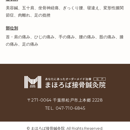
美容鍼
、
五十肩
、
坐骨神経痛
、
ぎっくり腰
、
寝違え
、
変形性膝関
節症
、
肉離れ
、
足の捻挫
部位別
首・肩の痛み
、
ひじの痛み
、
手の痛み
、
腰の痛み
、
股の痛み
、
膝
の痛み
、
足の痛み
〒271-0064 千葉県松戸市上本郷 2228
TEL. 047-710-6845
©
まほろば接骨鍼灸院.
All Rights Reserved.