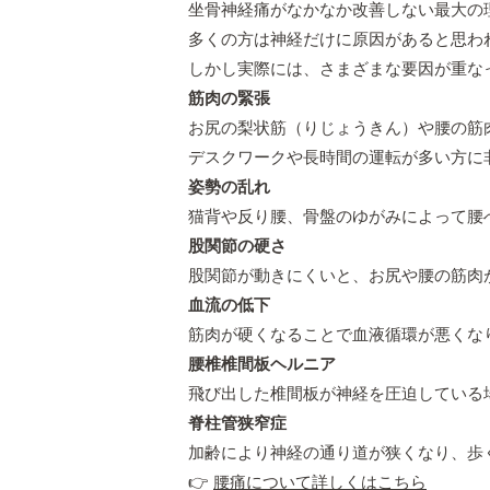
坐骨神経痛がなかなか改善しない最大の
多くの方は神経だけに原因があると思わ
しかし実際には、さまざまな要因が重な
筋肉の緊張
お尻の梨状筋（りじょうきん）や腰の筋
デスクワークや長時間の運転が多い方に
姿勢の乱れ
猫背や反り腰、骨盤のゆがみによって腰
股関節の硬さ
股関節が動きにくいと、お尻や腰の筋肉
血流の低下
筋肉が硬くなることで血液循環が悪くな
腰椎椎間板ヘルニア
飛び出した椎間板が神経を圧迫している
脊柱管狭窄症
加齢により神経の通り道が狭くなり、歩
👉
腰痛について詳しくはこちら