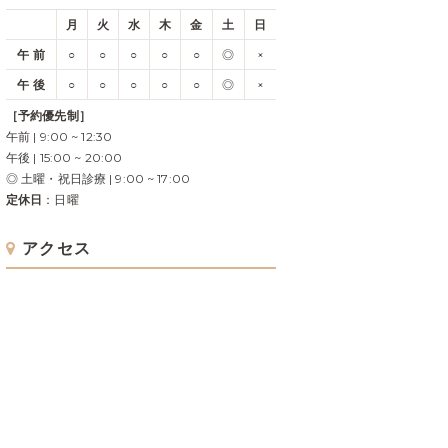
月
火
水
木
金
土
日
午 前
○
○
○
○
○
◎
×
午 後
○
○
○
○
○
◎
×
［予約優先制］
午前 | 9:00 ~ 12:30
午後 | 15:00 ~ 20:00
◎ 土曜・祝日診療 | 9:00 ~ 17:00
定休日
：日曜
アクセス